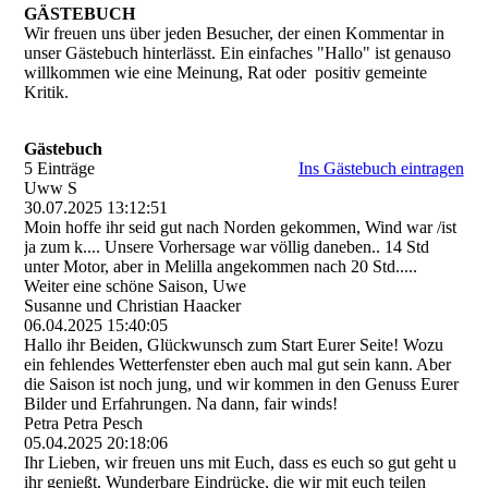
GÄSTEBUCH
Wir freuen uns über jeden Besucher, der einen Kommentar in
unser Gästebuch hinterlässt. Ein einfaches "Hallo" ist genauso
willkommen wie eine Meinung, Rat oder positiv gemeinte
Kritik.
Gästebuch
5 Einträge
Ins Gästebuch eintragen
Uww S
30.07.2025
13:12:51
Moin hoffe ihr seid gut nach Norden gekommen, Wind war /ist
ja zum k.... Unsere Vorhersage war völlig daneben.. 14 Std
unter Motor, aber in Melilla angekommen nach 20 Std.....
Weiter eine schöne Saison, Uwe
Susanne und Christian Haacker
06.04.2025
15:40:05
Hallo ihr Beiden, Glückwunsch zum Start Eurer Seite! Wozu
ein fehlendes Wetterfenster eben auch mal gut sein kann. Aber
die Saison ist noch jung, und wir kommen in den Genuss Eurer
Bilder und Erfahrungen. Na dann, fair winds!
Petra Petra Pesch
05.04.2025
20:18:06
Ihr Lieben, wir freuen uns mit Euch, dass es euch so gut geht u
ihr genießt. Wunderbare Eindrücke, die wir mit euch teilen